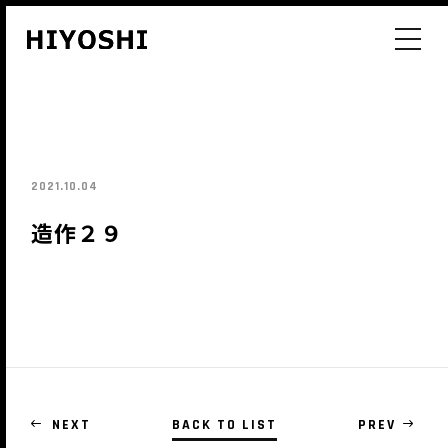
post_main
2021.10.04
造作２９
NEXT
BACK TO LIST
PREV